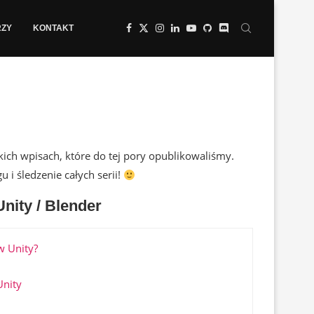
RZY
KONTAKT
tkich wpisach, które do tej pory opublikowaliśmy.
 i śledzenie całych serii!
Unity / Blender
w Unity?
Unity