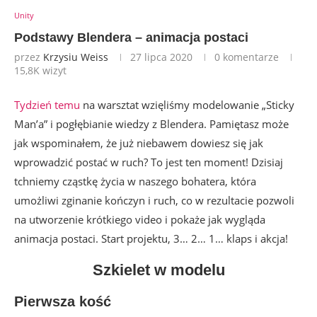
Unity
Podstawy Blendera – animacja postaci
przez
Krzysiu Weiss
27 lipca 2020
0 komentarze
15,8K
wizyt
Tydzień temu
na warsztat wzięliśmy modelowanie „Sticky
Man’a” i pogłębianie wiedzy z Blendera. Pamiętasz może
jak wspominałem, że już niebawem dowiesz się jak
wprowadzić postać w ruch? To jest ten moment! Dzisiaj
tchniemy cząstkę życia w naszego bohatera, która
umożliwi zginanie kończyn i ruch, co w rezultacie pozwoli
na utworzenie krótkiego video i pokaże jak wygląda
animacja postaci. Start projektu, 3… 2… 1… klaps i akcja!
Szkielet w modelu
Pierwsza kość