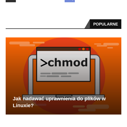
POPULARNE
Jak nadawać uprawnienia do plików w
Linuxie?