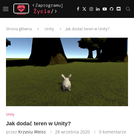
Strona główna
Unity
Jak dodać teren w Unity?
Unity
Jak dodać teren w Unity?
przez
Krzysiu Weiss
28 września 2020
0 komentarze