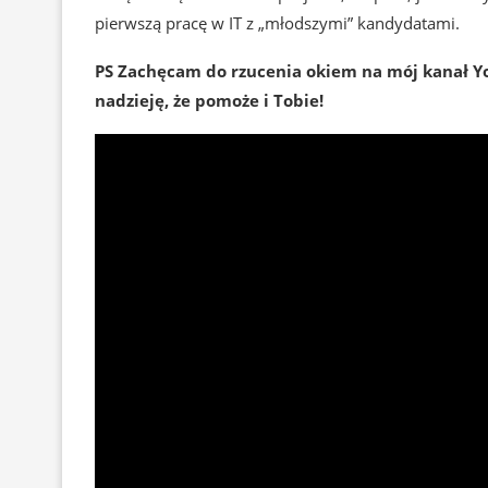
pierwszą pracę w IT z „młodszymi” kandydatami.
PS Zachęcam do rzucenia okiem na mój kanał Y
nadzieję, że pomoże i Tobie!