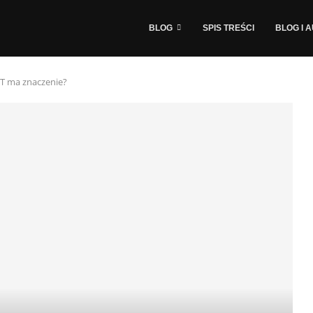
BLOG
SPIS TREŚCI
BLOG I 
IT ma znaczenie?