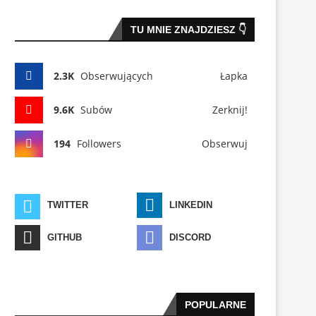
TU MNIE ZNAJDZIESZ 👇
2.3K
Obserwujących
Łapka
9.6K
Subów
Zerknij!
194
Followers
Obserwuj
TWITTER
LINKEDIN
GITHUB
DISCORD
POPULARNE