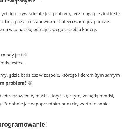
ku związanym z IT.
nych to oczywiście nie jest problem, lecz mogą przytrafić się
radacją pozycji i stanowiska. Dlatego warto już podczas
ę na wspinaczkę od najniższego szczebla kariery.
łody jesteś…
firmy, gdzie będziesz w zespole, którego liderem (tym samym
tym problem?
🤔
przebranżowienie, musisz liczyć się z tym, że będą młodsi,
cy. Podobnie jak w poprzednim punkcie, warto to sobie
 programowanie!