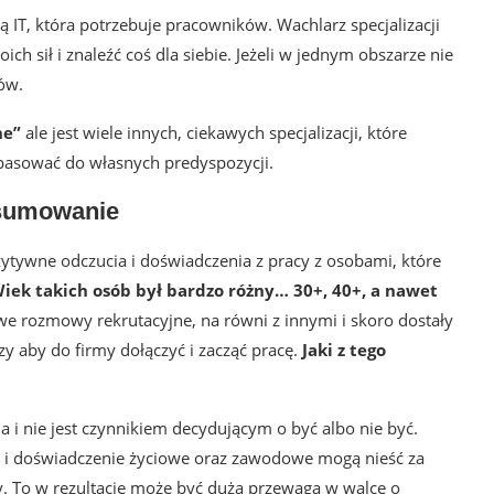
ą IT, która potrzebuje pracowników. Wachlarz specjalizacji
h sił i znaleźć coś dla siebie. Jeżeli w jednym obszarze nie
ków.
ne”
ale jest wiele innych, ciekawych specjalizacji, które
opasować do własnych predyspozycji.
sumowanie
ywne odczucia i doświadczenia z pracy z osobami, które
iek takich osób był bardzo różny… 30+, 40+, a nawet
we rozmowy rekrutacyjne, na równi z innymi i skoro dostały
y aby do firmy dołączyć i zacząć pracę.
Jaki z tego
i nie jest czynnikiem decydującym o być albo nie być.
ość i doświadczenie życiowe oraz zawodowe mogą nieść za
rmy. To w rezultacie może być dużą przewagą w walce o