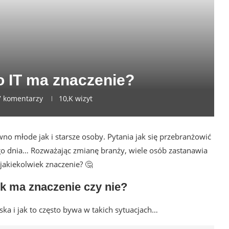
o IT ma znaczenie?
7 komentarzy
10,K
wizyt
no młode jak i starsze osoby. Pytania jak się przebranżowić
żdego dnia… Rozważając zmianę branży, wiele osób zastanawia
 jakiekolwiek znaczenie? 🤔
ek ma znaczenie czy nie?
a i jak to często bywa w takich sytuacjach…