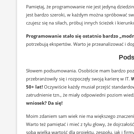
Pamiętaj, że programowanie nie jest jedyną dziedzin
jest bardzo szeroki, w każdym można spróbować swoic
czujesz się na siłach, próbuj innych ścieżek i kierun
Programowanie stało się ostatnio bardzo „mod
potrzebują ekspertów. Warto je przeanalizować i d
Pod
Słowem podsumowania. Osobiście mam bardzo pozyt
przebranżowiły się i rozpoczęły swoją karierę w IT.
W
50+ lat!
Oczywiście każdy musiał przejść standardo
zatrudnienie tzn., że miały odpowiedni poziom wiedz
wniosek? Da się!
Moim zdaniem sam wiek nie ma większego znaczenia 
Warto też pamiętać i mieć z tyłu głowy, że dojrzał
sobą wielką wartość dla projektu, zespołu, jak i fi