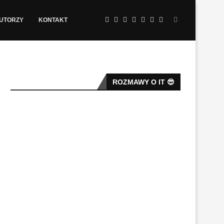
AUTORZY
KONTAKT
ROZMAWY O IT 😎