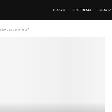
BLOG
SPIS TREŚCI
BLOG I 
cę jako programista?