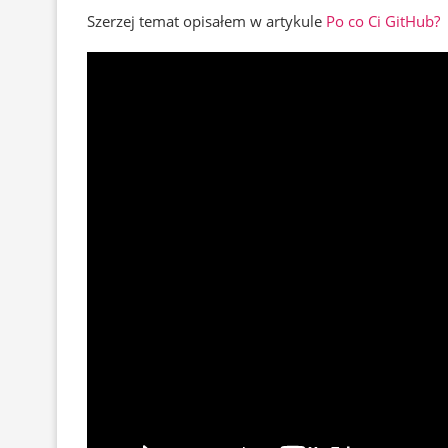
Szerzej temat opisałem w artykule
Po co Ci GitHub?