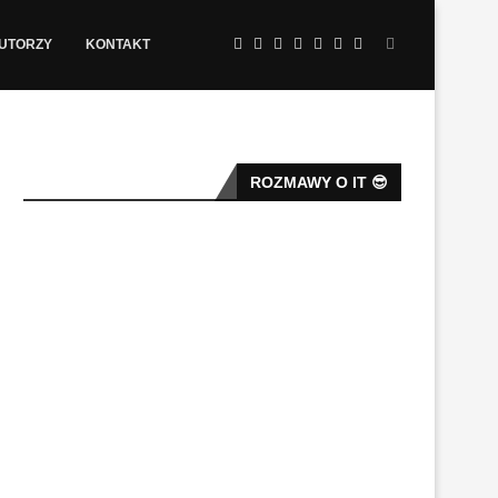
AUTORZY
KONTAKT
ROZMAWY O IT 😎