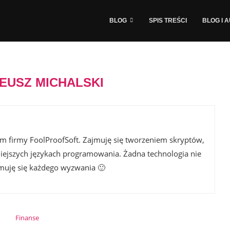
BLOG
SPIS TREŚCI
BLOG I 
EUSZ MICHALSKI
lem firmy FoolProofSoft. Zajmuję się tworzeniem skryptów,
niejszych językach programowania. Żadna technologia nie
jmuję się każdego wyzwania 🙂
Finanse