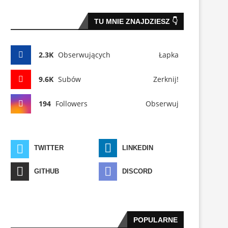
TU MNIE ZNAJDZIESZ 👇
2.3K
Obserwujących
Łapka
9.6K
Subów
Zerknij!
194
Followers
Obserwuj
TWITTER
LINKEDIN
GITHUB
DISCORD
POPULARNE