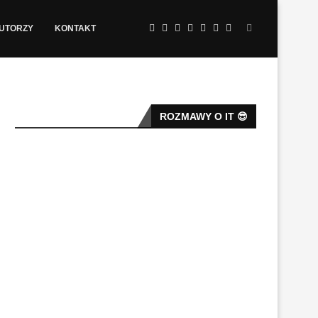
AUTORZY
KONTAKT
ROZMAWY O IT 😎