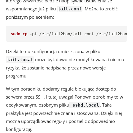
którego zawartość będzie nadpisywać ustawienia ze
wspomnianego już pliku
. Można to zrobić
jail.conf
poniższym poleceniem:
sudo
cp
 -pf /etc/fail2ban/jail.conf /etc/fail2ban/j
Dzięki temu konfiguracja umieszczona w pliku
może być dowolnie modyfikowana i nie ma
jail.local
ryzyka, że zostanie nadpisana przez nowe wersje
programu.
W tym poradniku dodamy regułę blokującą dostęp do
serwera przez SSH. I tutaj uwaga! Ponownie zrobimy to w
dedykowanym, osobnym pliku
. Taka
sshd.local
praktyka jest powszechnie znana i stosowana. Dzięki niej
można uporządkować reguły i podzielić odpowiednio
konfigurację.