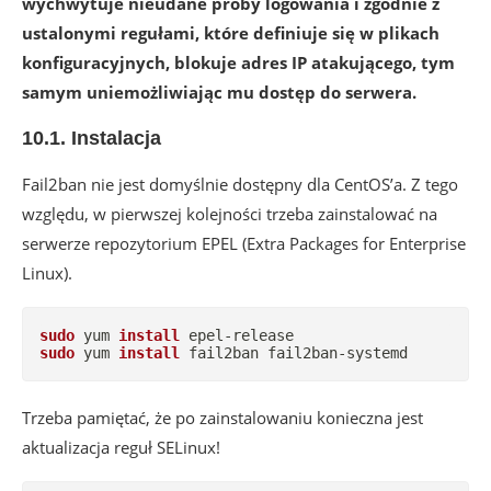
wychwytuje nieudane próby logowania i zgodnie z
ustalonymi regułami, które definiuje się w plikach
konfiguracyjnych, blokuje adres IP atakującego, tym
samym uniemożliwiając mu dostęp do serwera.
10.1. Instalacja
Fail2ban nie jest domyślnie dostępny dla CentOS’a. Z tego
względu, w pierwszej kolejności trzeba zainstalować na
serwerze repozytorium EPEL (Extra Packages for Enterprise
Linux).
sudo
 yum 
install
sudo
 yum 
install
 fail2ban fail2ban-systemd
Trzeba pamiętać, że po zainstalowaniu konieczna jest
aktualizacja reguł SELinux!