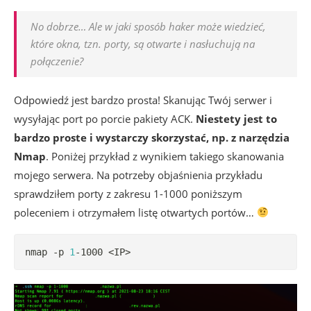
No dobrze… Ale w jaki sposób haker może wiedzieć,
które okna, tzn. porty, są otwarte i nasłuchują na
połączenie?
Odpowiedź jest bardzo prosta! Skanując Twój serwer i
wysyłając port po porcie pakiety ACK.
Niestety jest to
bardzo proste i wystarczy skorzystać, np. z narzędzia
Nmap
. Poniżej przykład z wynikiem takiego skanowania
mojego serwera. Na potrzeby objaśnienia przykładu
sprawdziłem porty z zakresu 1-1000 poniższym
poleceniem i otrzymałem listę otwartych portów…
nmap -p 
1
-1000 
<
IP
>