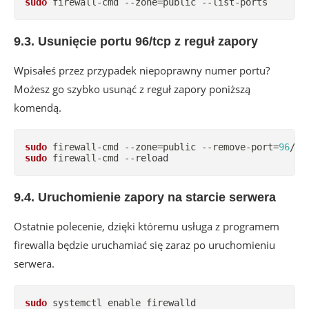
sudo
 firewall-cmd --zone
=
public --list-ports
9.3. Usunięcie portu 96/tcp z reguł zapory
Wpisałeś przez przypadek niepoprawny numer portu?
Możesz go szybko usunąć z reguł zapory poniższą
komendą.
sudo
 firewall-cmd --zone
=
public --remove-port
=
96
sudo
 firewall-cmd --reload
9.4. Uruchomienie zapory na starcie serwera
Ostatnie polecenie, dzięki któremu usługa z programem
firewalla będzie uruchamiać się zaraz po uruchomieniu
serwera.
sudo
 systemctl 
enable
 firewalld