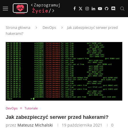
Strona główna
DevOps
Jak zabezpieczyć serwer przed
hakerami?
DevOps
Tutoriale
Jak zabezpieczyć serwer przed hakerami?
przez
Mateusz Michalski
19 października 2021
0