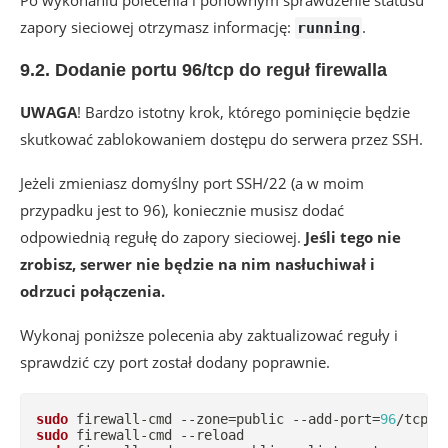
Po wykonaniu polecenia i ponownym sprawdzenie statusu
zapory sieciowej otrzymasz informację:
.
running
9.2. Dodanie portu 96/tcp do reguł firewalla
UWAGA
! Bardzo istotny krok, którego pominięcie będzie
skutkować zablokowaniem dostępu do serwera przez SSH.
Jeżeli zmieniasz domyślny port SSH/22 (a w moim
przypadku jest to 96), koniecznie musisz dodać
odpowiednią regułę do zapory sieciowej.
Jeśli tego nie
zrobisz, serwer nie będzie na nim nasłuchiwał i
odrzuci połączenia.
Wykonaj poniższe polecenia aby zaktualizować reguły i
sprawdzić czy port został dodany poprawnie.
sudo
 firewall-cmd --zone
=
public --add-port
=
96
sudo