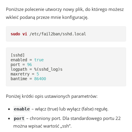
Poniższe polecenie utworzy nowy plik, do którego możesz
wkleić podaną przeze mnie konfigurację.
sudo
vi
 /etc/fail2ban/sshd.local
[
sshd
]
enabled 
=
true
port 
=
96
logpath 
=
 %
(
sshd_log
)
s

maxretry 
=
5
bantime 
=
86400
Poniżej krótki opis ustawionych parametrów:
– włącz (true) lub wyłącz (false) regułę.
enable
– chroniony port. Dla standardowego portu 22
port
można wpisać wartość „ssh”.