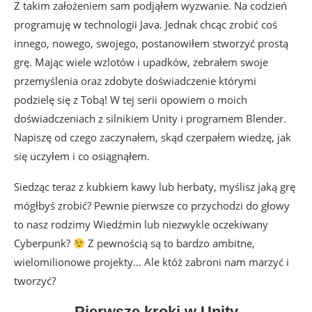
Z takim założeniem sam podjąłem wyzwanie. Na codzień
programuję w technologii Java. Jednak chcąc zrobić coś
innego, nowego, swojego, postanowiłem stworzyć prostą
grę. Mając wiele wzlotów i upadków, zebrałem swoje
przemyślenia oraz zdobyte doświadczenie którymi
podzielę się z Tobą! W tej serii opowiem o moich
doświadczeniach z silnikiem Unity i programem Blender.
Napiszę od czego zaczynałem, skąd czerpałem wiedzę, jak
się uczyłem i co osiągnąłem.
Siedząc teraz z kubkiem kawy lub herbaty, myślisz jaką grę
mógłbyś zrobić? Pewnie pierwsze co przychodzi do głowy
to nasz rodzimy Wiedźmin lub niezwykle oczekiwany
Cyberpunk?
Z pewnością są to bardzo ambitne,
wielomilionowe projekty… Ale któż zabroni nam marzyć i
tworzyć?
Pierwsze kroki w Unity