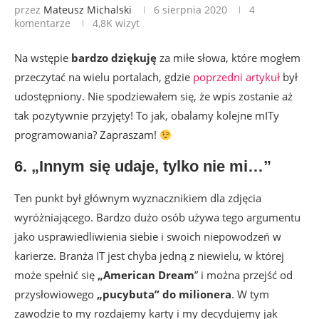
przez
Mateusz Michalski
6 sierpnia 2020
4
komentarze
4,8K
wizyt
Na wstępie
bardzo dziękuję
za miłe słowa, które mogłem
przeczytać na wielu portalach, gdzie
poprzedni artykuł
był
udostępniony. Nie spodziewałem się, że wpis zostanie aż
tak pozytywnie przyjęty! To jak, obalamy kolejne mITy
programowania? Zapraszam!
6. „Innym się udaje, tylko nie mi…”
Ten punkt był głównym wyznacznikiem dla zdjęcia
wyróżniającego. Bardzo dużo osób używa tego argumentu
jako usprawiedliwienia siebie i swoich niepowodzeń w
karierze. Branża IT jest chyba jedną z niewielu, w której
może spełnić się
„American Dream
” i można przejść od
przysłowiowego
„pucybuta” do milionera
. W tym
zawodzie to my rozdajemy karty i my decydujemy jak