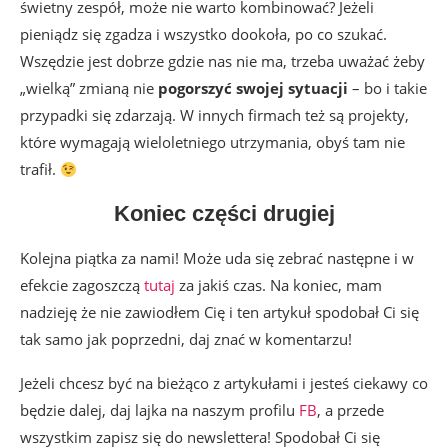
świetny zespół, może nie warto kombinować? Jeżeli
pieniądz się zgadza i wszystko dookoła, po co szukać.
Wszędzie jest dobrze gdzie nas nie ma, trzeba uważać żeby
„wielką” zmianą nie
pogorszyć swojej sytuacji
– bo i takie
przypadki się zdarzają. W innych firmach też są projekty,
które wymagają wieloletniego utrzymania, obyś tam nie
trafił.
Koniec części drugiej
Kolejna piątka za nami! Może uda się zebrać następne i w
efekcie zagoszczą
tutaj
za jakiś czas. Na koniec, mam
nadzieję że nie zawiodłem Cię i ten artykuł spodobał Ci się
tak samo jak poprzedni, daj znać w komentarzu!
Jeżeli chcesz być na bieżąco z artykułami i jesteś ciekawy co
będzie dalej, daj lajka na naszym profilu
FB
, a przede
wszystkim zapisz się do newslettera! Spodobał Ci się