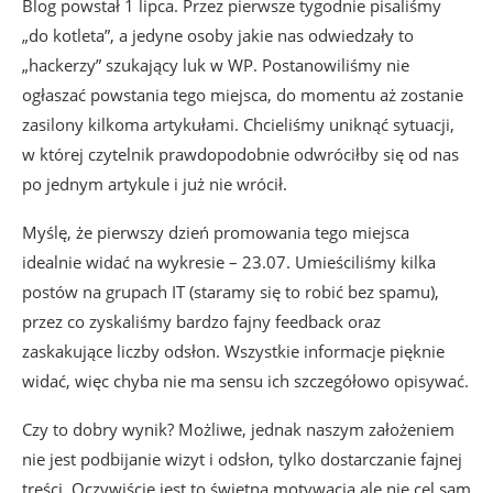
Blog powstał 1 lipca. Przez pierwsze tygodnie pisaliśmy
„do kotleta”, a jedyne osoby jakie nas odwiedzały to
„hackerzy” szukający luk w WP. Postanowiliśmy nie
ogłaszać powstania tego miejsca, do momentu aż zostanie
zasilony kilkoma artykułami. Chcieliśmy uniknąć sytuacji,
w której czytelnik prawdopodobnie odwróciłby się od nas
po jednym artykule i już nie wrócił.
Myślę, że pierwszy dzień promowania tego miejsca
idealnie widać na wykresie – 23.07. Umieściliśmy kilka
postów na grupach IT (staramy się to robić bez spamu),
przez co zyskaliśmy bardzo fajny feedback oraz
zaskakujące liczby odsłon. Wszystkie informacje pięknie
widać, więc chyba nie ma sensu ich szczegółowo opisywać.
Czy to dobry wynik? Możliwe, jednak naszym założeniem
nie jest podbijanie wizyt i odsłon, tylko dostarczanie fajnej
treści. Oczywiście jest to świetna motywacja ale nie cel sam