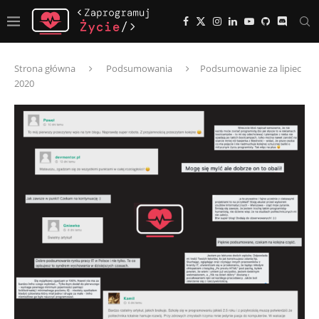
Strona główna
Podsumowania
Podsumowanie za lipiec
2020