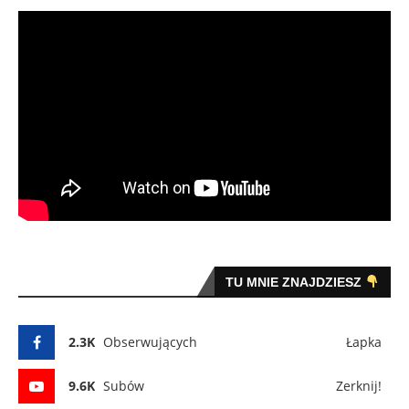
TU MNIE ZNAJDZIESZ
2.3K
Obserwujących
Łapka
9.6K
Subów
Zerknij!