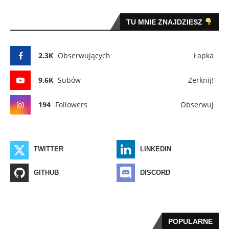
TU MNIE ZNAJDZIESZ
2.3K
Obserwujących
Łapka
9.6K
Subów
Zerknij!
194
Followers
Obserwuj
TWITTER
LINKEDIN
GITHUB
DISCORD
POPULARNE